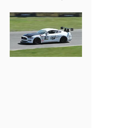
SUPER PRODUCTION
PUISSANCE MAXIMUM DE 300 WHP
Rapport poids puissance de 11 lbs/WHP
2WD
Performances surveillées par GPS
Paddle shift et Dog Box permis
Pneus Nankang CR-S 245/40/17 ou
245/40/18
Modèle de 15 ans et moins