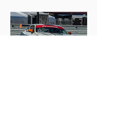
PRODUCTION
PUISSANCE MAXIMUM DE 220 WHP
Rapport poids puissance de 13 lbs/WHP
4 à 6 cylindres
Performances surveillées par GPS
Pneus Nankang CR-S 225/45/15 ou
225/45/17
Turbo ou supercharged jusqu’à 2 litres
Modèle de 15 ans et moins